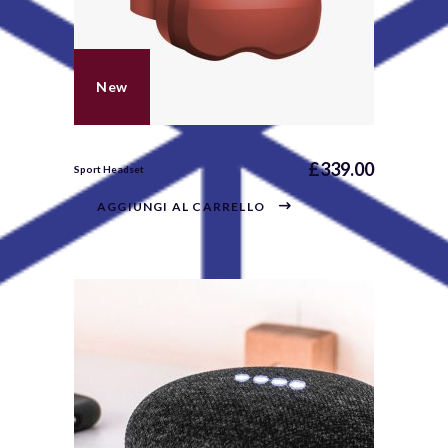
New
£
339.00
Sport Headset
AGGIUNGI AL CARRELLO