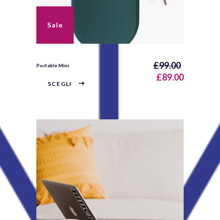
Sale
£
99.00
Portable Mini
£
89.00
SCEGLI