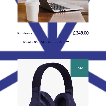
£
348.00
Silver laptop
AGGIUNGI AL CARRELLO
Sold