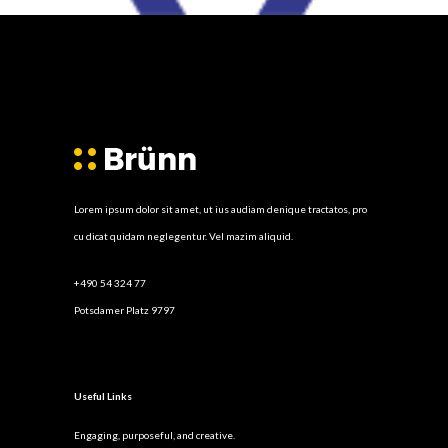
Lorem ipsum dolor sit amet, ut ius audiam denique tractatos, pro
cu dicat quidam neglegentur. Vel mazim aliquid.
+490 54 324 77
Potsdamer Platz 9797
Useful Links
Engaging, purposeful, and creative.