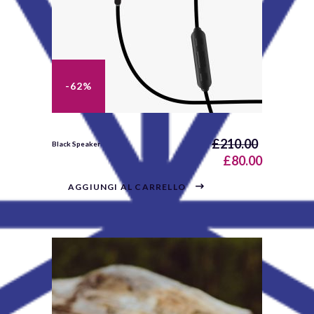
-62%
£
210.00
Black Speaker
£
80.00
AGGIUNGI AL CARRELLO