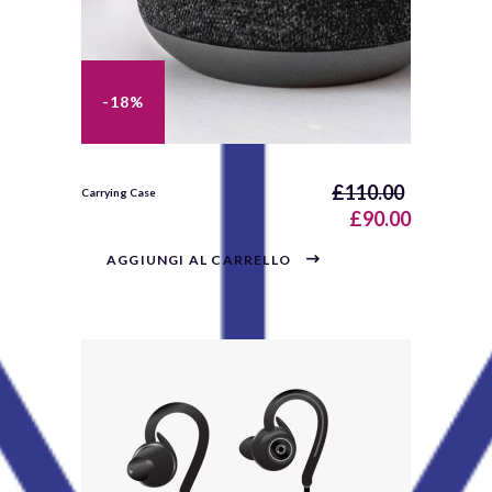
-18%
£
110.00
Carrying Case
£
90.00
AGGIUNGI AL CARRELLO