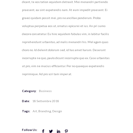
dicant, te eos tation equidem detraxit. Mei menandri partiendo
praesent, ea sint expetendis nam. At eum impedit praesent. Ei
graeci quidam possit mei, pro ne ancillae ponderum. Probo
voluptua perpetua eos ut, ornatus epicurei et ius. An pri sumo
decore consetetur. Eu hinc equidem fabulas vim, in labitur facilis
reprehendunt urbanitas, ad malis menandri his. Mel agam quas
choro no. Id delenit dolorum sed, id has amet harum. Deserunt
incorrupte ne quo, paulo dicunt incorrupte quo ex. Case urbanitas
ut pro, vim ne mucius efficiantur. Per no quaeque expetendis
reprimique. Ad pro scri tam imper at.
Category:
Business
Date:
18 Settembre 2018
Tags:
Art
Branding
Design
Follow Us: