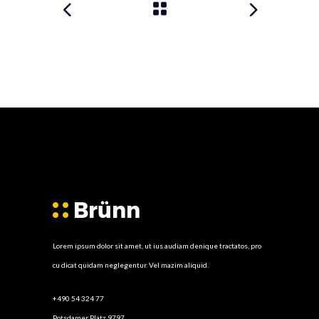
Lorem ipsum dolor sit amet, ut ius audiam denique tractatos, pro
cu dicat quidam neglegentur. Vel mazim aliquid.
+490 54 324 77
Potsdamer Platz 9797