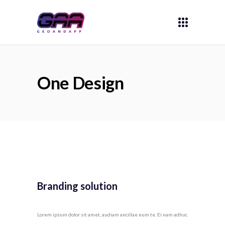
One Design
Branding solution
Lorem ipsum dolor sit amet, audiam ancillae eum te. Ei nam adhuc